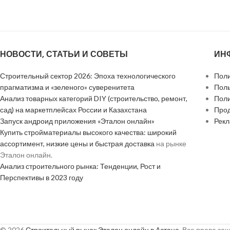
НОВОСТИ, СТАТЬИ И СОВЕТЫ
ИН
Строительный сектор 2026: Эпоха технологического
Поли
прагматизма и «зеленого» суверенитета
Поль
Анализ товарных категорий DIY (строительство, ремонт,
Поли
сад) на маркетплейсах России и Казахстана
Прод
Запуск андроид приложения «Эталон онлайн»
Рек
Купить стройматериалы высокого качества: широкий
ассортимент, низкие цены и быстрая доставка
на рынке
Эталон онлайн.
Анализ строительного рынка: Тенденции, Рост и
Перспективы в 2023 году
© 2026
Строительный рынок Эталон онлайн в Астане
. Все права з