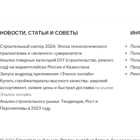
НОВОСТИ, СТАТЬИ И СОВЕТЫ
ИН
Строительный сектор 2026: Эпоха технологического
Поли
прагматизма и «зеленого» суверенитета
Поль
Анализ товарных категорий DIY (строительство, ремонт,
Поли
сад) на маркетплейсах России и Казахстана
Прод
Запуск андроид приложения «Эталон онлайн»
Рек
Купить стройматериалы высокого качества: широкий
ассортимент, низкие цены и быстрая доставка
на рынке
Эталон онлайн.
Анализ строительного рынка: Тенденции, Рост и
Перспективы в 2023 году
© 2026
Строительный рынок Эталон онлайн в Астане
. Все права з