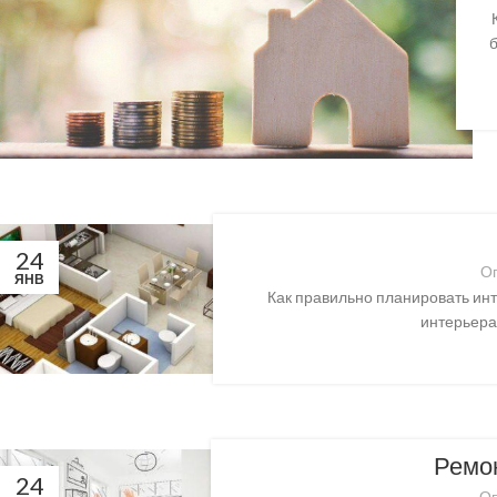
24
О
ЯНВ
Как правильно планировать ин
интерьера
Ремон
24
Оп