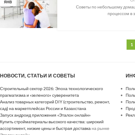
ЯНВ
Советы по небольшому домаш
процессом в э
1
НОВОСТИ, СТАТЬИ И СОВЕТЫ
ИН
Строительный сектор 2026: Эпоха технологического
Поли
прагматизма и «зеленого» суверенитета
Поль
Анализ товарных категорий DIY (строительство, ремонт,
Поли
сад) на маркетплейсах России и Казахстана
Прод
Запуск андроид приложения «Эталон онлайн»
Рек
Купить стройматериалы высокого качества: широкий
ассортимент, низкие цены и быстрая доставка
на рынке
Эталон онлайн.