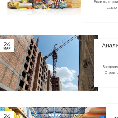
Если вы строи
важно 
26
Анали
МАР
Введение
Строите
26