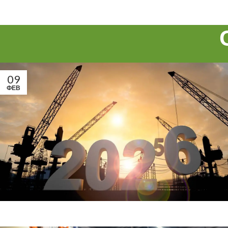
09
ФЕВ