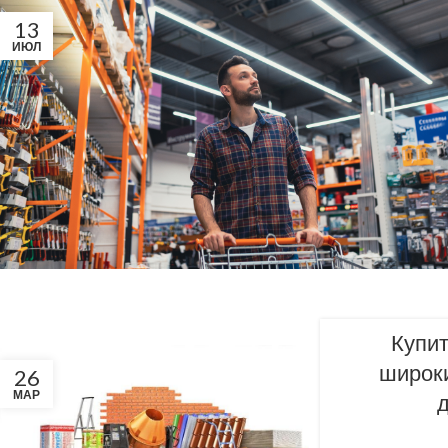
13
ИЮЛ
Купит
широки
26
МАР