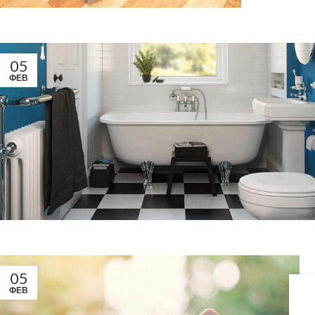
05
ФЕВ
05
ФЕВ