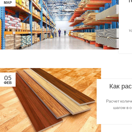
т
МАР
т
05
ФЕВ
Как рас
Расчет колич
шагом в 