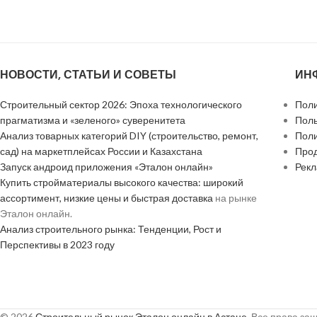
НОВОСТИ, СТАТЬИ И СОВЕТЫ
ИН
Строительный сектор 2026: Эпоха технологического
Поли
прагматизма и «зеленого» суверенитета
Поль
Анализ товарных категорий DIY (строительство, ремонт,
Поли
сад) на маркетплейсах России и Казахстана
Прод
Запуск андроид приложения «Эталон онлайн»
Рек
Купить стройматериалы высокого качества: широкий
ассортимент, низкие цены и быстрая доставка
на рынке
Эталон онлайн.
Анализ строительного рынка: Тенденции, Рост и
Перспективы в 2023 году
© 2026
Строительный рынок Эталон онлайн в Астане
. Все права з