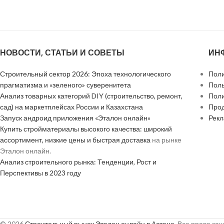
НОВОСТИ, СТАТЬИ И СОВЕТЫ
ИН
Строительный сектор 2026: Эпоха технологического
Поли
прагматизма и «зеленого» суверенитета
Поль
Анализ товарных категорий DIY (строительство, ремонт,
Поли
сад) на маркетплейсах России и Казахстана
Прод
Запуск андроид приложения «Эталон онлайн»
Рек
Купить стройматериалы высокого качества: широкий
ассортимент, низкие цены и быстрая доставка
на рынке
Эталон онлайн.
Анализ строительного рынка: Тенденции, Рост и
Перспективы в 2023 году
© 2026
Строительный рынок Эталон онлайн в Астане
. Все права з