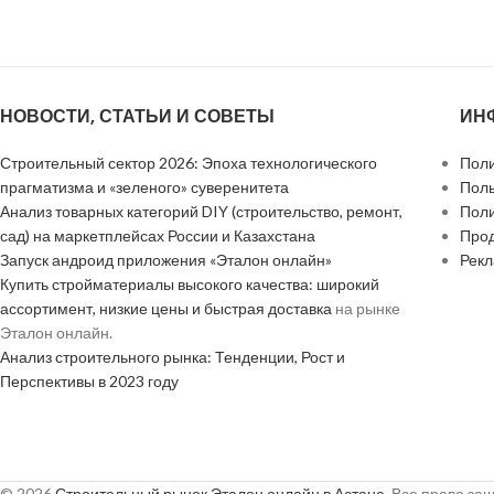
НОВОСТИ, СТАТЬИ И СОВЕТЫ
ИН
Строительный сектор 2026: Эпоха технологического
Поли
прагматизма и «зеленого» суверенитета
Поль
Анализ товарных категорий DIY (строительство, ремонт,
Поли
сад) на маркетплейсах России и Казахстана
Прод
Запуск андроид приложения «Эталон онлайн»
Рек
Купить стройматериалы высокого качества: широкий
ассортимент, низкие цены и быстрая доставка
на рынке
Эталон онлайн.
Анализ строительного рынка: Тенденции, Рост и
Перспективы в 2023 году
© 2026
Строительный рынок Эталон онлайн в Астане
. Все права з