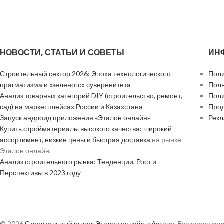
НОВОСТИ, СТАТЬИ И СОВЕТЫ
ИН
Строительный сектор 2026: Эпоха технологического
Поли
прагматизма и «зеленого» суверенитета
Поль
Анализ товарных категорий DIY (строительство, ремонт,
Поли
сад) на маркетплейсах России и Казахстана
Прод
Запуск андроид приложения «Эталон онлайн»
Рек
Купить стройматериалы высокого качества: широкий
ассортимент, низкие цены и быстрая доставка
на рынке
Эталон онлайн.
Анализ строительного рынка: Тенденции, Рост и
Перспективы в 2023 году
© 2026
Строительный рынок Эталон онлайн в Астане
. Все права з