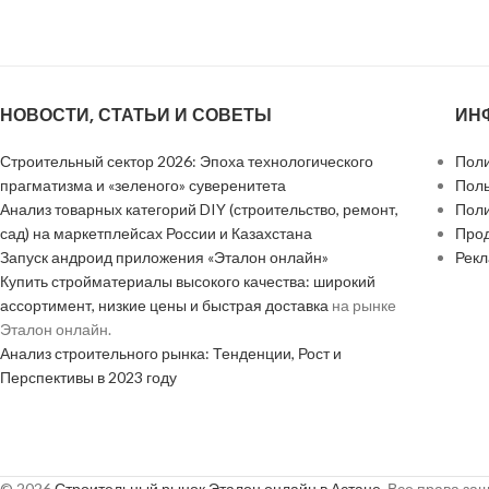
НОВОСТИ, СТАТЬИ И СОВЕТЫ
ИН
Строительный сектор 2026: Эпоха технологического
Поли
прагматизма и «зеленого» суверенитета
Поль
Анализ товарных категорий DIY (строительство, ремонт,
Поли
сад) на маркетплейсах России и Казахстана
Прод
Запуск андроид приложения «Эталон онлайн»
Рек
Купить стройматериалы высокого качества: широкий
ассортимент, низкие цены и быстрая доставка
на рынке
Эталон онлайн.
Анализ строительного рынка: Тенденции, Рост и
Перспективы в 2023 году
© 2026
Строительный рынок Эталон онлайн в Астане
. Все права з